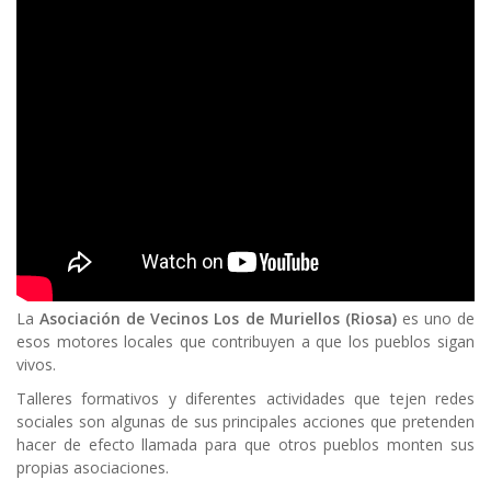
Body
La
Asociación de Vecinos Los de Muriellos (Riosa)
es uno de
esos motores locales que contribuyen a que los pueblos sigan
vivos.
Talleres formativos y diferentes actividades que tejen redes
sociales son algunas de sus principales acciones que pretenden
hacer de efecto llamada para que otros pueblos monten sus
propias asociaciones.