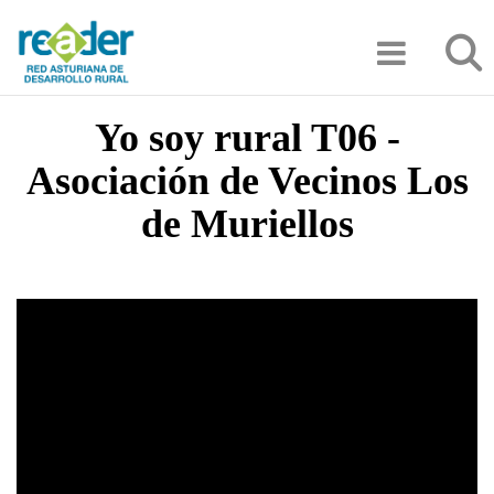
Pasar
Búsqu
al
contenido
principal
Yo soy rural T06 -
Asociación de Vecinos Los
de Muriellos
Video