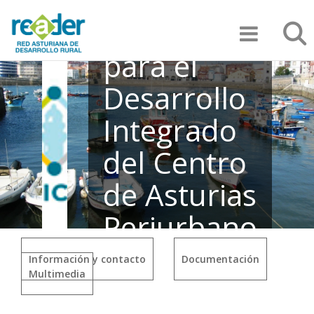
Pasar
Asociación
Búsqu
al
contenido
principal
para el
Desarrollo
Integrado
del Centro
de Asturias
Periurbano
(ADICAP)
Información y contacto
Documentación
Multimedia