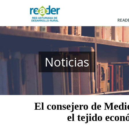
Pasar
al
contenido
READ
principal
Noticias
El consejero de Medi
el tejido eco