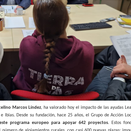
elino Marcos Líndez
, ha valorado hoy el impacto de las ayudas Le
e Ibias. Desde su fundación, hace 25 años, el Grupo de Acción Loc
 este programa europeo para apoyar 642 proyectos
. Estos fon
 número de alojamientos rurales, con casi 600 nuevas plazas; impu