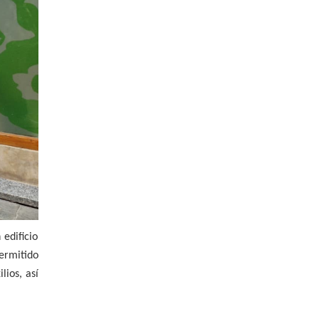
edificio
ermitido
lios, así