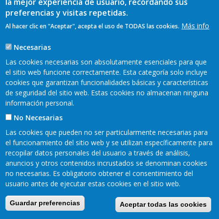
la mejor experiencia de usuario, recordando sus
preferencias y visitas repetidas.
Más info
Desde esta organización señalan que “existen
Al hacer clic en "Aceptar", acepta el uso de TODAS las cookies.
aspectos esenciales que no han sido debidamente
contemplados o que han quedado insuficientemente
Necesarias
desarrollados”, teniendo en cuenta también ese
desarrollo legislativo posterior al que dirige el texto.
Las cookies necesarias son absolutamente esenciales para que
En este sentido señalan, entre otros aspectos
: la
el sitio web funcione correctamente. Esta categoría solo incluye
necesidad de impulsar la autonomía de las mujeres
cookies que garantizan funcionalidades básicas y características
rurales mediante ayudas a la movilidad como las
de seguridad del sitio web. Estas cookies no almacenan ninguna
destinadas a la compra de vehículos o la obtención del
información personal.
permiso de conducir; el desarrollo de medidas de
acogimiento y acompañamiento integral dirigidas a las
No Necesarias
nuevas pobladoras rurales para facilitar tanto la
inserción sociolaboral como el arraigo en el territorio;
Las cookies que pueden no ser particularmente necesarias para
que aunque se nombra a las mujeres con discapacidad
el funcionamiento del sitio web y se utilizan específicamente para
en relación con lo promoción de la igualdad efectiva, no
recopilar datos personales del usuario a través de análisis,
se articulan acciones concretas ni se contemplan sus
anuncios y otros contenidos incrustados se denominan cookies
necesidades específicas.
no necesarias. Es obligatorio obtener el consentimiento del
usuario antes de ejecutar estas cookies en el sitio web.
También hacen referencia a la difusión de las acciones
Guardar preferencias
Aceptar todas las cookies
previstas con la creación de una herramienta digital que
facilite el acceso a la información que recoge la norma,