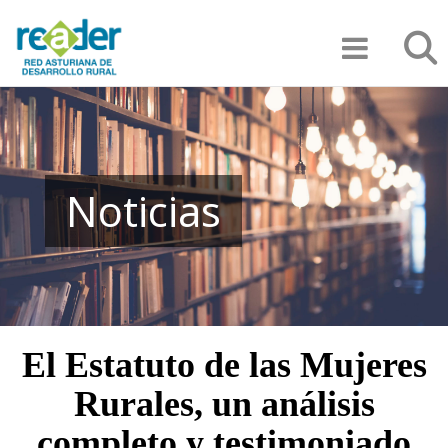
Pasar
Búsqu
al
contenido
principal
Noticias
El Estatuto de las Mujeres
Rurales, un análisis
completo y testimoniado