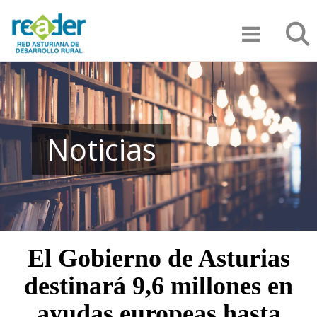
Pasar
Búsqu
al
contenido
principal
Noticias
El Gobierno de Asturias
destinará 9,6 millones en
ayudas europeas hasta